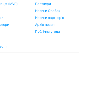
ація (MVP)
Партнери
Новини OneBox
ри
Новини партнерів
ютори
Архів новин
Публічна угода
edIn