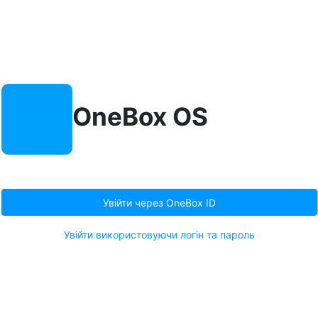
OneBox OS
Увійти через OneBox ID
Увійти використовуючи логін та пароль