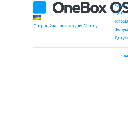
Додат
Ціни
Історі
Операційна система для бізнесу
Фору
Докум
Ema