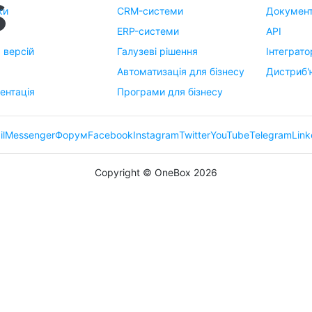
ки
CRM-системи
Документ
ERP-системи
API
я версій
Галузеві рішення
Інтеграто
м
Автоматизація для бізнесу
Дистриб'
ентація
Програми для бізнесу
il
Messenger
Форум
Facebook
Instagram
Twitter
YouTube
Telegram
Link
Copyright © OneBox 2026